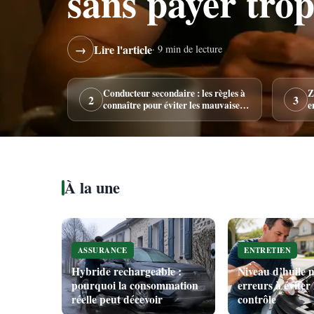
sans payer trop
→
Lire l'article
· 9 min de lecture
Conducteur secondaire : les règles à
Z
2
3
connaître pour éviter les mauvaises
e
surprises
À la une
ASSURANCE
ENTRETIEN
Hybride rechargeable :
Niveau d’huile m
pourquoi la consommation
erreurs à éviter
réelle peut décevoir
contrôle