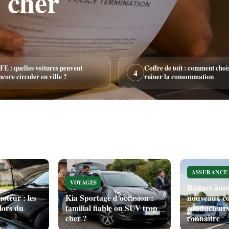
 cher
FE : quelles voitures peuvent
Coffre de toit : comment choi
4
ncore circuler en ville ?
ruiner la consommation
ASSURANCE
VOYAGES
Radars auto
oteur : les
Kia Sportage d’occasion :
nouveaux co
 lors du
familial fiable ou SUV trop
conducteurs
cher ?
connaître