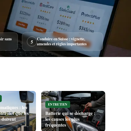
sir sans
Conduire en Suisse : vignette,
5
amendes et règles importantes
ENTRETIEN
matiques : les
ntrôles que les
Batterie qui se décharge :
 doivent
les causes les plus
fréquentes